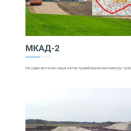
МКАД-2
Не один моточас наши катки трамбовали километры тра